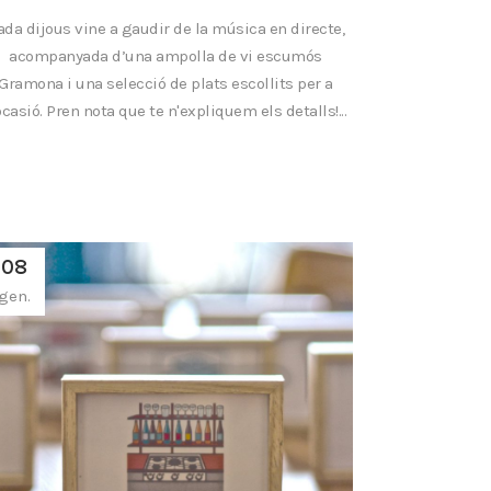
ada dijous vine a gaudir de la música en directe,
acompanyada d’una ampolla de vi escumós
Gramona i una selecció de plats escollits per a
ocasió. Pren nota que te n'expliquem els detalls!...
08
gen.