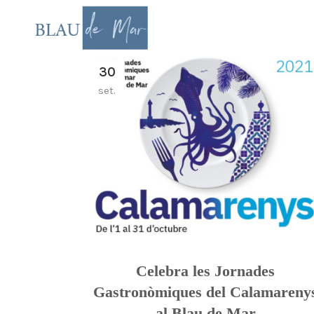
30
set.
Celebra les Jornades
Gastronòmiques del Calamareny
al Blau de Mar