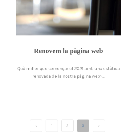
Renovem la pàgina web
Què millor que començar el 2021 amb una estètica
renovada de la nostra pàgina web?...
1
2
3