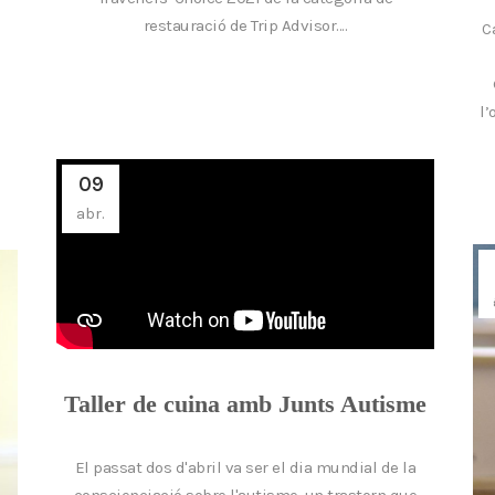
restauració de Trip Advisor....
C
l’
09
abr.
Taller de cuina amb Junts Autisme
El passat dos d'abril va ser el dia mundial de la