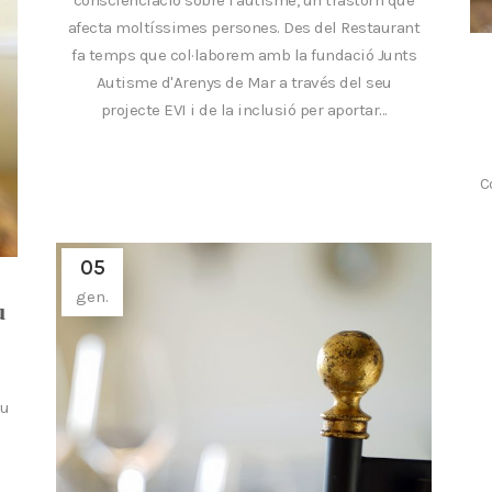
conscienciació sobre l'autisme, un trastorn que
afecta moltíssimes persones. Des del Restaurant
fa temps que col·laborem amb la fundació Junts
Autisme d'Arenys de Mar a través del seu
projecte EVI i de la inclusió per aportar...
C
05
gen.
u
au