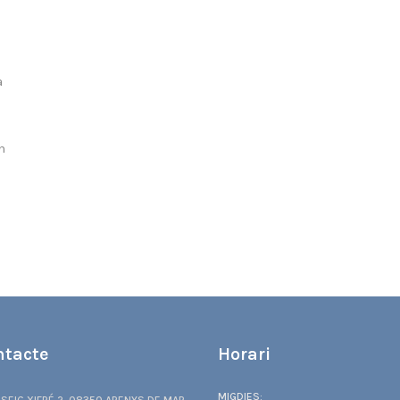
a
n
ntacte
Horari
MIGDIES: