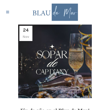
24
Nov