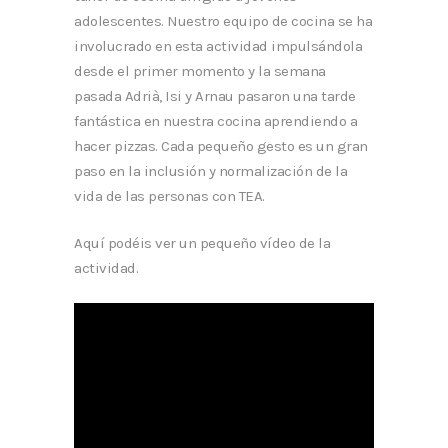
adolescentes. Nuestro equipo de cocina se ha
involucrado en esta actividad impulsándola
desde el primer momento y la semana
pasada Adrià, Isi y Arnau pasaron una tarde
fantástica en nuestra cocina aprendiendo a
hacer pizzas. Cada pequeño gesto es un gran
paso en la inclusión y normalización de la
vida de las personas con TEA.
Aquí podéis ver un pequeño vídeo de la
actividad.